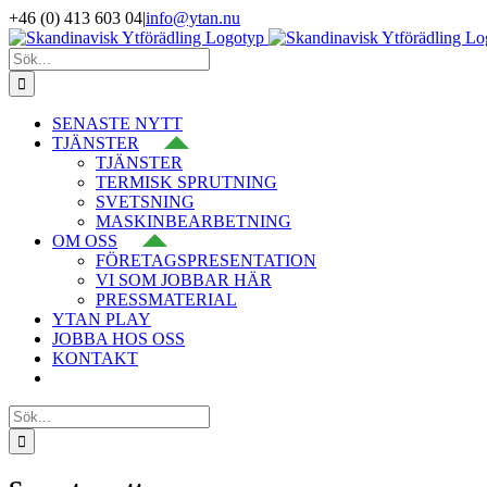
Fortsätt
+46 (0) 413 603 04
|
info@ytan.nu
till
LinkedIn
YouTube
Instagram
Facebook
X
innehållet
Sök
efter:
SENASTE NYTT
TJÄNSTER
TJÄNSTER
TERMISK SPRUTNING
SVETSNING
MASKINBEARBETNING
OM OSS
FÖRETAGSPRESENTATION
VI SOM JOBBAR HÄR
PRESSMATERIAL
YTAN PLAY
JOBBA HOS OSS
KONTAKT
Sök
efter: