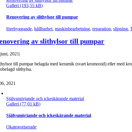
Renovering av slithylsor till pumpar
Galleri
Renovering av slithylsor till pumpar
förebyggande
,
hållbarhet
,
maskinbearbetning
,
reparation
,
slipning
,
enovering av slithylsor till pumpar
 juni, 2021
|
ithylsor till pumpar belagda med keramik (svart kromoxid) eller med krom
obelagd slithylsa.
06, 2021
Självsmörjande och ickeskärande material
Galleri
Självsmörjande och ickeskärande material
Okategoriserade