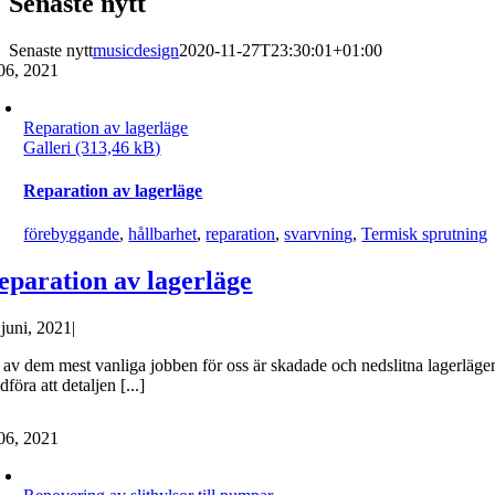
Senaste nytt
Senaste nytt
musicdesign
2020-11-27T23:30:01+01:00
06, 2021
Reparation av lagerläge
Galleri
Reparation av lagerläge
förebyggande
,
hållbarhet
,
reparation
,
svarvning
,
Termisk sprutning
eparation av lagerläge
 juni, 2021
|
t av dem mest vanliga jobben för oss är skadade och nedslitna lagerläge
föra att detaljen [...]
06, 2021