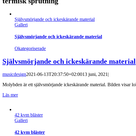
termisk sprutning
Självsmörjande och ickeskärande material
Galleri
Självsmörjande och ickeskärande material
Okategoriserade
Självsmörjande och ickeskärande material
musicdesign
2021-06-13T20:37:50+02:00
13 juni, 2021
|
Molybden är ett självsmörjande ickeskärande material. Bilden visar lo
Läs mer
42 kvm bläster
Galleri
42 kvm bläster