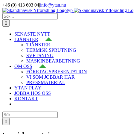
Fortsätt
+46 (0) 413 603 04
|
info@ytan.nu
till
LinkedIn
YouTube
Instagram
Facebook
X
innehållet
Sök
efter:
SENASTE NYTT
TJÄNSTER
TJÄNSTER
TERMISK SPRUTNING
SVETSNING
MASKINBEARBETNING
OM OSS
FÖRETAGSPRESENTATION
VI SOM JOBBAR HÄR
PRESSMATERIAL
YTAN PLAY
JOBBA HOS OSS
KONTAKT
Sök
efter: