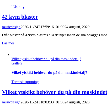
blästring
42 kvm bläster
musicdesign
2020-11-24T17:59:16+01:00
24 augusti, 2020
|
I vår bläster på 42kvm blästras alla detaljer innan de ska beläggas med te
Läs mer
Vilket ytskikt behöver du på din maskindetalj?
Galleri
Vilket ytskikt behöver du på din maskindetalj?
Termisk sprutning
Vilket ytskikt behöver du på din maskindet
musicdesign
2020-11-24T18:03:33+01:00
24 augusti, 2020
|