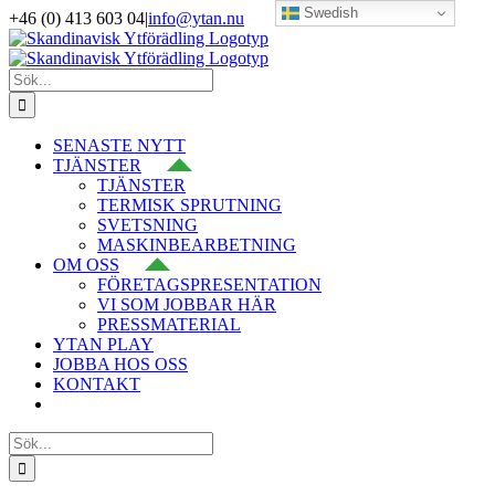
Swedish
Fortsätt
+46 (0) 413 603 04
|
info@ytan.nu
till
LinkedIn
YouTube
Instagram
Facebook
X
innehållet
Sök
efter:
SENASTE NYTT
TJÄNSTER
TJÄNSTER
TERMISK SPRUTNING
SVETSNING
MASKINBEARBETNING
OM OSS
FÖRETAGSPRESENTATION
VI SOM JOBBAR HÄR
PRESSMATERIAL
YTAN PLAY
JOBBA HOS OSS
KONTAKT
Sök
efter: