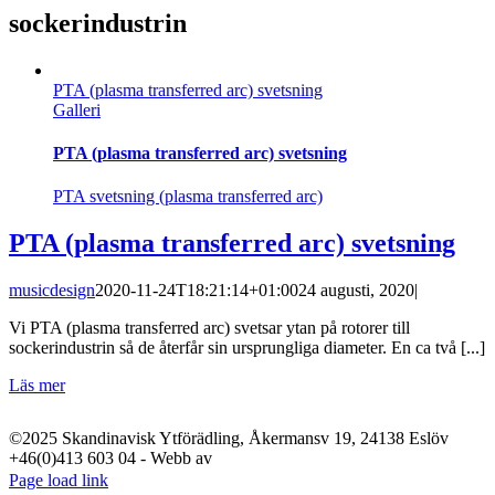
sockerindustrin
PTA (plasma transferred arc) svetsning
Galleri
PTA (plasma transferred arc) svetsning
PTA svetsning (plasma transferred arc)
PTA (plasma transferred arc) svetsning
musicdesign
2020-11-24T18:21:14+01:00
24 augusti, 2020
|
Vi PTA (plasma transferred arc) svetsar ytan på rotorer till
sockerindustrin så de återfår sin ursprungliga diameter. En ca två [...]
Läs mer
©2025 Skandinavisk Ytförädling, Åkermansv 19, 24138 Eslöv
+46(0)413 603 04 - Webb av
LinkedIn
YouTube
Instagram
Facebook
X
Page load link