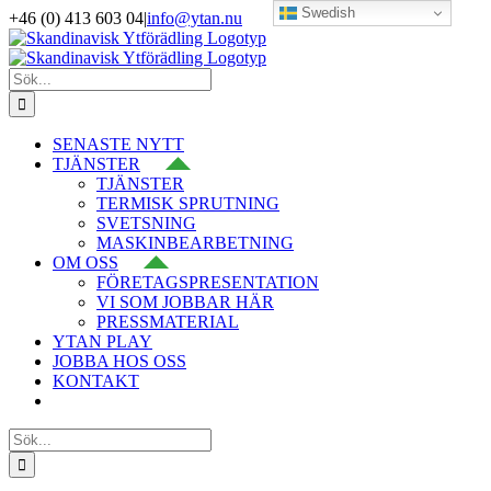
Swedish
Fortsätt
+46 (0) 413 603 04
|
info@ytan.nu
till
LinkedIn
YouTube
Instagram
Facebook
X
innehållet
Sök
efter:
SENASTE NYTT
TJÄNSTER
TJÄNSTER
TERMISK SPRUTNING
SVETSNING
MASKINBEARBETNING
OM OSS
FÖRETAGSPRESENTATION
VI SOM JOBBAR HÄR
PRESSMATERIAL
YTAN PLAY
JOBBA HOS OSS
KONTAKT
Sök
efter: