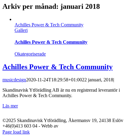
Arkiv per månad:
januari 2018
Achilles Power & Tech Community
Galleri
Achilles Power & Tech Community
Okategoriserade
Achilles Power & Tech Community
musicdesign
2020-11-24T18:29:58+01:00
22 januari, 2018
|
Skandinavisk Ytförädling AB är nu en registrerad leverantör i
Achilles Power & Tech Community.
Läs mer
©2025 Skandinavisk Ytförädling, Åkermansv 19, 24138 Eslöv
+46(0)413 603 04 - Webb av
LinkedIn
YouTube
Instagram
Facebook
X
Page load link