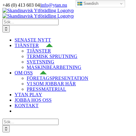
Swedish
Fortsätt
+46 (0) 413 603 04
|
info@ytan.nu
till
LinkedIn
YouTube
Instagram
Facebook
X
innehållet
Sök
efter:
SENASTE NYTT
TJÄNSTER
TJÄNSTER
TERMISK SPRUTNING
SVETSNING
MASKINBEARBETNING
OM OSS
FÖRETAGSPRESENTATION
VI SOM JOBBAR HÄR
PRESSMATERIAL
YTAN PLAY
JOBBA HOS OSS
KONTAKT
Sök
efter: