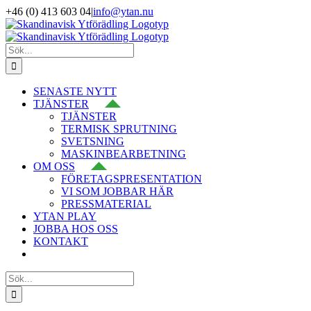
Fortsätt
+46 (0) 413 603 04
|
info@ytan.nu
till
LinkedIn
YouTube
Instagram
Facebook
X
innehållet
Sök
efter:
SENASTE NYTT
TJÄNSTER
TJÄNSTER
TERMISK SPRUTNING
SVETSNING
MASKINBEARBETNING
OM OSS
FÖRETAGSPRESENTATION
VI SOM JOBBAR HÄR
PRESSMATERIAL
YTAN PLAY
JOBBA HOS OSS
KONTAKT
Sök
efter: