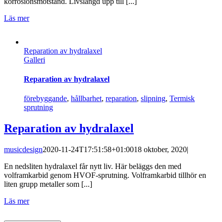
korrosionsmotstånd. Livslängd upp till [...]
Läs mer
Reparation av hydralaxel
Galleri
Reparation av hydralaxel
förebyggande
,
hållbarhet
,
reparation
,
slipning
,
Termisk
sprutning
Reparation av hydralaxel
musicdesign
2020-11-24T17:51:58+01:00
18 oktober, 2020
|
En nedsliten hydralaxel får nytt liv. Här beläggs den med
volframkarbid genom HVOF-sprutning. Volframkarbid tillhör en
liten grupp metaller som [...]
Läs mer