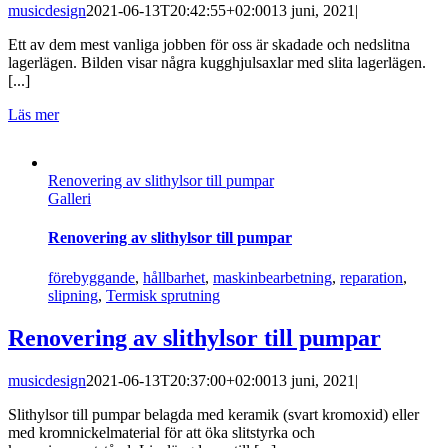
musicdesign
2021-06-13T20:42:55+02:00
13 juni, 2021
|
Ett av dem mest vanliga jobben för oss är skadade och nedslitna
lagerlägen. Bilden visar några kugghjulsaxlar med slita lagerlägen.
[...]
Läs mer
Renovering av slithylsor till pumpar
Galleri
Renovering av slithylsor till pumpar
förebyggande
,
hållbarhet
,
maskinbearbetning
,
reparation
,
slipning
,
Termisk sprutning
Renovering av slithylsor till pumpar
musicdesign
2021-06-13T20:37:00+02:00
13 juni, 2021
|
Slithylsor till pumpar belagda med keramik (svart kromoxid) eller
med kromnickelmaterial för att öka slitstyrka och