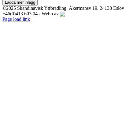
Ladda mer inlägg
©2025 Skandinavisk Ytförädling, Åkermansv 19, 24138 Eslöv
+46(0)413 603 04 - Webb av
LinkedIn
YouTube
Instagram
Facebook
X
Page load link
Till
toppen