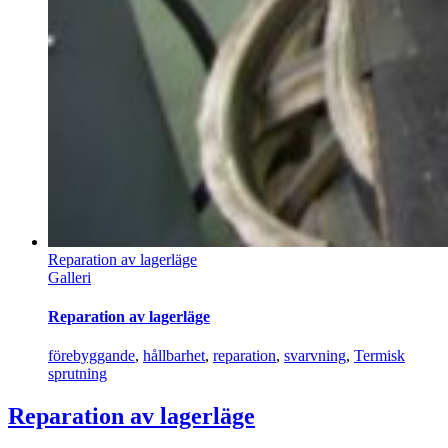
Reparation av lagerläge
Galleri
Reparation av lagerläge
förebyggande
,
hållbarhet
,
reparation
,
svarvning
,
Termisk
sprutning
Reparation av lagerläge