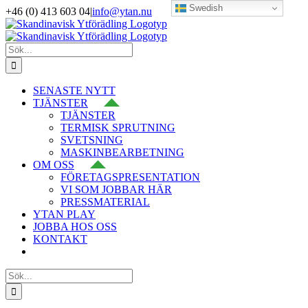
Swedish
Fortsätt
+46 (0) 413 603 04
|
info@ytan.nu
till
LinkedIn
YouTube
Instagram
Facebook
X
innehållet
Sök
efter:
SENASTE NYTT
TJÄNSTER
TJÄNSTER
TERMISK SPRUTNING
SVETSNING
MASKINBEARBETNING
OM OSS
FÖRETAGSPRESENTATION
VI SOM JOBBAR HÄR
PRESSMATERIAL
YTAN PLAY
JOBBA HOS OSS
KONTAKT
Sök
efter: