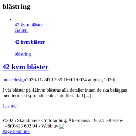
blästring
42 kvm bläster
Galleri
42 kvm bläster
blästring
42 kvm bläster
musicdesign
2020-11-24T17:59:16+01:00
24 augusti, 2020
|
I vår bläster på 42kvm blästras alla detaljer innan de ska beläggas
med termiskt sprutade skikt. I de flesta fall [...]
Läs mer
©2025 Skandinavisk Ytförädling, Åkermansv 19, 24138 Eslöv
+46(0)413 603 04 - Webb av
LinkedIn
YouTube
Instagram
Facebook
X
Page load link