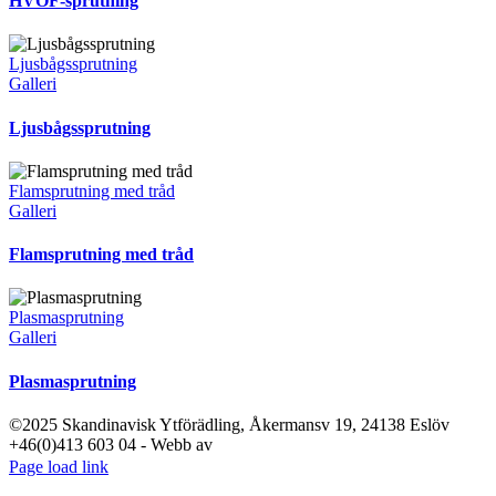
HVOF-sprutning
Ljusbågssprutning
Galleri
Ljusbågssprutning
Flamsprutning med tråd
Galleri
Flamsprutning med tråd
Plasmasprutning
Galleri
Plasmasprutning
©2025 Skandinavisk Ytförädling, Åkermansv 19, 24138 Eslöv
+46(0)413 603 04 - Webb av
LinkedIn
YouTube
Instagram
Facebook
X
Page load link
Till