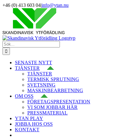
Fortsätt
+46 (0) 413 603 04
|
info@ytan.nu
till
LinkedIn
YouTube
Instagram
Facebook
X
innehållet
Sök
efter:
SENASTE NYTT
TJÄNSTER
TJÄNSTER
TERMISK SPRUTNING
SVETSNING
MASKINBEARBETNING
OM OSS
FÖRETAGSPRESENTATION
VI SOM JOBBAR HÄR
PRESSMATERIAL
YTAN PLAY
JOBBA HOS OSS
KONTAKT