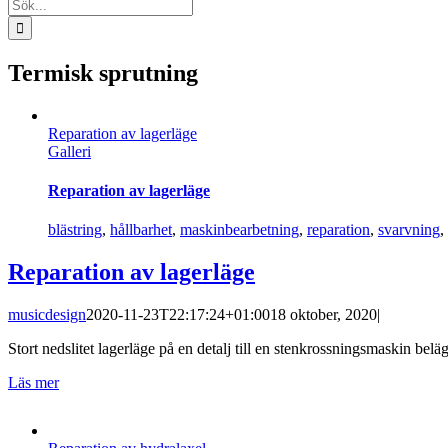
Sök
efter:
Termisk sprutning
Reparation av lagerläge
Galleri
Reparation av lagerläge
blästring
,
hållbarhet
,
maskinbearbetning
,
reparation
,
svarvning
,
Reparation av lagerläge
musicdesign
2020-11-23T22:17:24+01:00
18 oktober, 2020
|
Stort nedslitet lagerläge på en detalj till en stenkrossningsmaskin bel
Läs mer