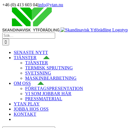
Fortsätt
+46 (0) 413 603 04
|
info@ytan.nu
till
LinkedIn
YouTube
Instagram
Facebook
X
innehållet
Sök
efter:
SENASTE NYTT
TJÄNSTER
TJÄNSTER
TERMISK SPRUTNING
SVETSNING
MASKINBEARBETNING
OM OSS
FÖRETAGSPRESENTATION
VI SOM JOBBAR HÄR
PRESSMATERIAL
YTAN PLAY
JOBBA HOS OSS
KONTAKT