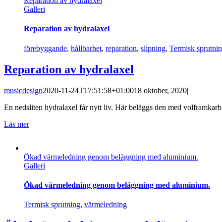
Reparation av hydralaxel
Galleri
Reparation av hydralaxel
förebyggande
,
hållbarhet
,
reparation
,
slipning
,
Termisk sprutni
Reparation av hydralaxel
musicdesign
2020-11-24T17:51:58+01:00
18 oktober, 2020
|
En nedsliten hydralaxel får nytt liv. Här beläggs den med volframkar
Läs mer
Ökad värmeledning genom beläggning med aluminium.
Galleri
Ökad värmeledning genom beläggning med aluminium.
Termisk sprutning
,
värmeledning